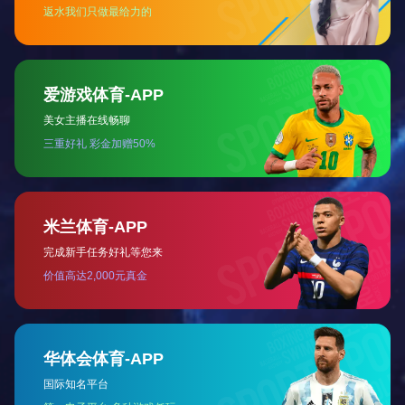
迎“七一”党章传诵 党徽闪光 党
旗飘扬



