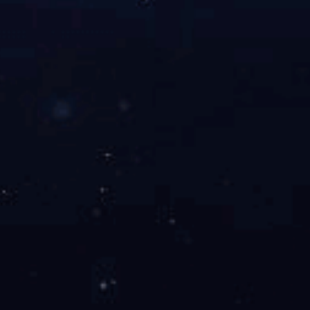
性别：
男
女
手机：
电话：
传真：
邮箱：
地址：
邮编：
*
验证码：
提交
闽ICP备17019236号-1
厦门
中企动力
SEO
爱游戏ayx登录入口