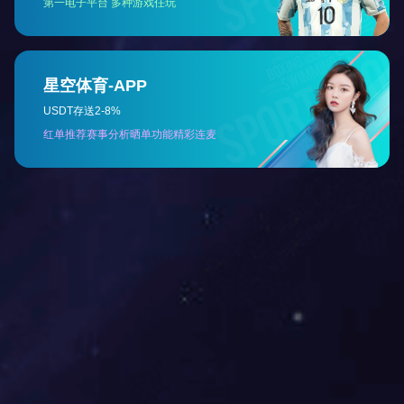
上一个
:
无
下一个
:
建筑工程安全注意事项
上一个
:
无
下一个
:
建筑工程安全注意事项
CONTACT INFORMATION
联系方式
福建省龙岩市新罗区东肖镇龙腾南路14号珠江大厦7层701室
0597-2336139
382955834@qq.com
WEBSITE QR CODE