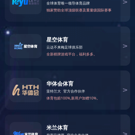
电力工程业绩
水利工程业绩
爱游戏ayx登录入口业绩
业绩展示
新闻中心

新闻中心
公司新闻
业内动态
联系我们

联系我们
联系方式
客户留言