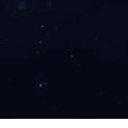
客户留言
描述：
*
留言内容：
姓名：
性别：
男
女
手机：
电话：
传真：
邮箱：
地址：
邮编：