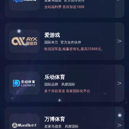
首页
公司简介
荣誉资质
企业资质
企业专利
企业荣誉
企业业绩
市政工程业绩
公路工程业绩
电力工程业绩
水利工程业
绩
爱游戏ayx登录入口业绩
业绩展示
新闻中心
公司新闻
业内动态
联系我们
联系方式
客户留言

首页
公司简介
荣誉资质

企业资质
企业专利
企业荣誉
企业业绩
