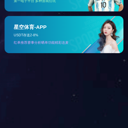
WEBSITE QR CODE
网站二维码
扫一扫进入网站
微信公众号
扫一扫关注微信公众号
ONLINE MESSAGE
联系方式
留言应用名称：
客户留言
描述：
*
留言内容：