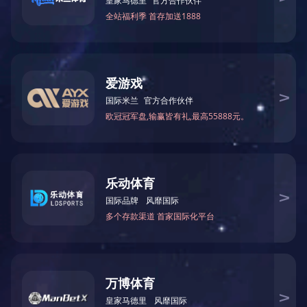
首页
公司简介
荣誉资质
企业资质
企业专利
企业荣誉
企业业绩
市政工程业绩
公路工程业绩
电力工程业绩
水利工程业
绩
爱游戏ayx登录入口业绩
业绩展示
新闻中心
公司新闻
业内动态
联系我们
联系方式
客户留言

首页
公司简介
荣誉资质

企业资质
企业专利
企业荣誉
企业业绩
