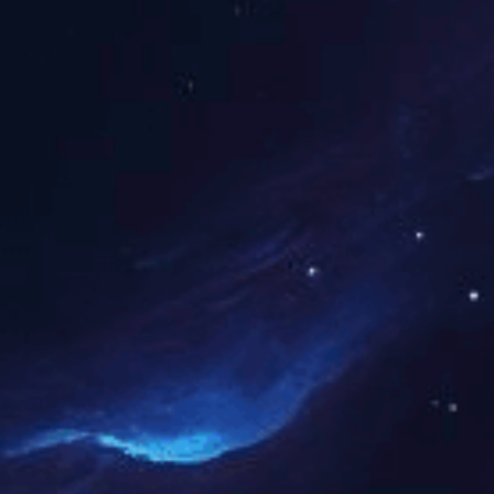
/
综合利用产品及配方泥加工项目（一期）
综合利用产品及配方泥加工项
工程描述
参数
综合利用产品及配方泥加工项目（一期）
扫二维码用手机看
未找到相应参数组，请于后台属性模板中添加
上一个
爱游戏(中国)
下一个
上杭工业园区三期标准厂房建设项目
CONTACT INFORMATION