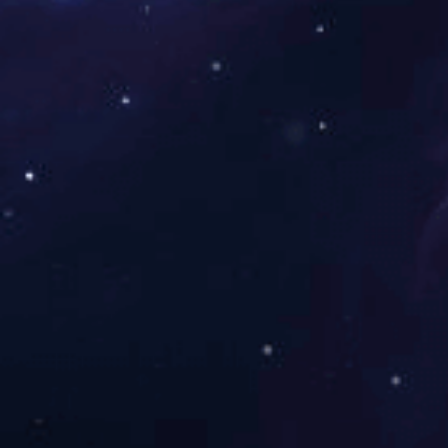
联系方式
福建省龙岩市新罗区东肖镇龙腾南路14号珠江大厦7层701室
0597-2336139
382955834@qq.com
WEBSITE QR CODE
网站二维码
扫一扫进入网站
微信公众号
扫一扫关注微信公众号
ONLINE MESSAGE
联系方式