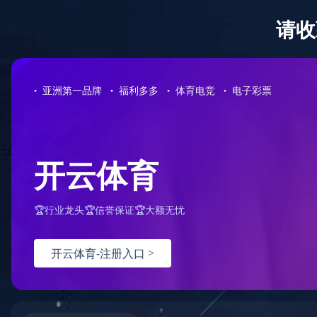
首页
公司简介
荣誉资质

荣誉资质
企业资质
企业专利
企业荣誉
企业业绩

企业业绩
市政工程业绩
公路工程业绩