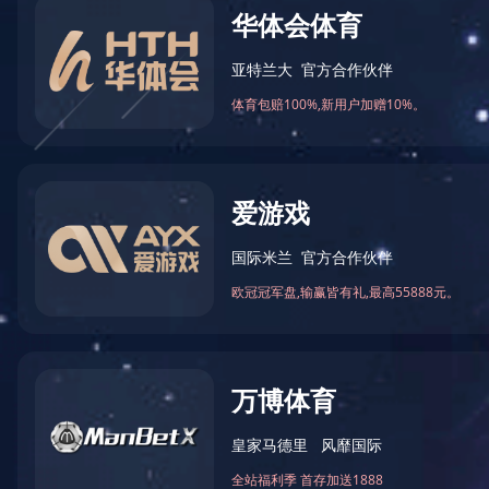
电力工程业绩
水利工程业绩
爱游戏ayx登录入口业绩
业绩展示
新闻中心

新闻中心
公司新闻
业内动态
联系我们

联系我们
联系方式
客户留言