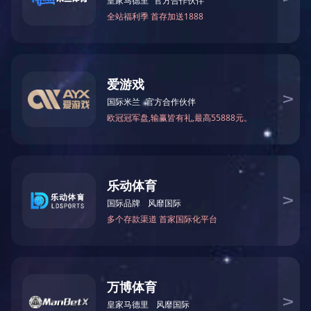
首页
公司简介
荣誉资质
企业资质
企业专利
企业荣誉
企业业绩
市政工程业绩
公路工程业绩
电力工程业绩
水利工程业
绩
爱游戏ayx登录入口业绩
业绩展示
新闻中心
公司新闻
业内动态
联系我们
联系方式
客户留言

首页
公司简介
荣誉资质

企业资质
企业专利
企业荣誉
企业业绩
