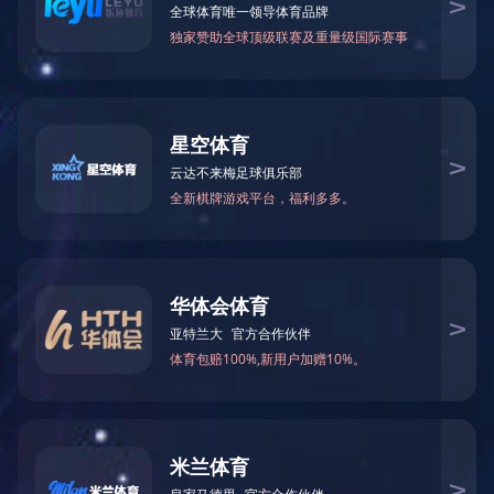
电力工程业绩
水利工程业绩
爱游戏ayx登录入口业绩
业绩展示
新闻中心

新闻中心
公司新闻
业内动态
联系我们

联系我们
联系方式
客户留言